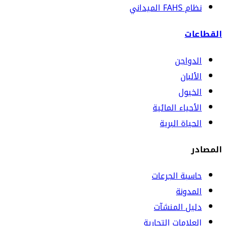
نظام FAHS الميداني
القطاعات
الدواجن
الألبان
الخيول
الأحياء المائية
الحياة البرية
المصادر
حاسبة الجرعات
المدونة
دليل المنشآت
العلامات التجارية