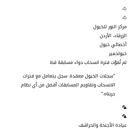
🐴
🐴
مركز النور للخيول
الزرقاء، الأردن
أخصائي خيول
خيول
حمير
لم نُفوّت فترة انسحاب دواء مسابقة قط
"سجلات الخيول معقدة. سجل يتعامل مع فترات
الانسحاب وتقاويم المسابقات أفضل من أي نظام
جربناه."
🦜
🦜
عيادة الأجنحة والحراشف