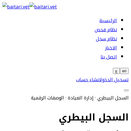
الرئيسية
نظام فحص
نظام سجل
الاخبار
اتصل بنا
en
ع
تسجيل الدخول
انشاء حساب
السجل البيطري · إدارة العيادة · الوصفات الرقمية
السجل البيطري