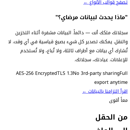
تصفح قوالب الأنواع ←
"ماذا يحدث لبيانات مرضاي؟"
سجلاتك ملكك أنت — دائماً. البيانات مشفرة أثناء التخزين
والنقل. يمكنك تصدير كل شيء بصيغ قياسية في أي وقت. لا
تُشارك أي بيانات مع أطراف ثالثة، ولا تُباع، ولا تُستخدم
للإعلانات. عيادتك، سجلاتك.
AES-256 Encrypted
TLS 1.3
No 3rd-party sharing
Full
export anytime
اقرأ التزامنا بالبيانات ←
معاً أقوى
من الحقل