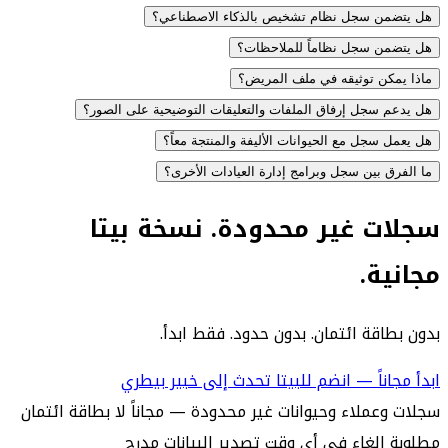
هل يتضمن سجل نظام تشخيص بالذكاء الاصطناعي؟
هل يتضمن سجل نظاماً للملاحظات؟
ماذا يمكن توثيقه في ملف المريض؟
هل يدعم سجل إرفاق الملفات والتعليقات التوضيحية على الصور؟
هل يعمل سجل مع الحيوانات الأليفة والمنتجة معاً؟
ما الفرق بين سجل وبرامج إدارة العيادات الأخرى؟
سجلات غير محدودة. نسخة بيتا
مجانية.
بدون بطاقة ائتمان. بدون حدود. فقط ابدأ.
ابدأ مجاناً — انضم للبيتا
تحدث إلى خبير بيطري
سجلات وعملاء وحيوانات غير محدودة — مجاناً
لا بطاقة ائتمان
مطلوبة
إلغاء في أي وقت
تصدير البيانات مدرج