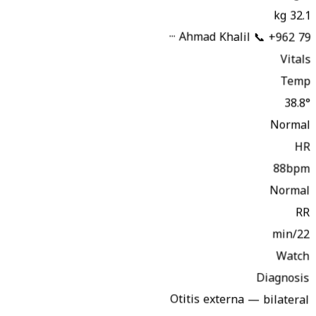
32.1 kg
Ahmad Khalil
📞 +962 79 ···
Vitals
Temp
38.8°
Normal
HR
88bpm
Normal
RR
22/min
Watch
Diagnosis
Otitis externa — bilateral