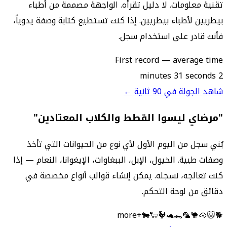
تقنية معلومات. لا دليل تقرأه. الواجهة مصممة من أطباء
بيطريين لأطباء بيطريين. إذا كنت تستطيع كتابة وصفة يدوياً،
فأنت قادر على استخدام سجل.
First record — average time
2 minutes 31 seconds
شاهد الجولة في 90 ثانية ←
"مرضاي ليسوا القطط والكلاب المعتادين"
بُني سجل من اليوم الأول لأي نوع من الحيوانات التي تأخذ
وصفات طبية. الخيول، الإبل، الببغاوات، الإيغوانا، النعام — إذا
كنت تعالجه، نسجله. يمكن إنشاء قوالب أنواع مخصصة في
دقائق من لوحة التحكم.
+more
🐄
🐑
🐓
🐢
🐊
🦜
🐪
🐴
🐱
🐕