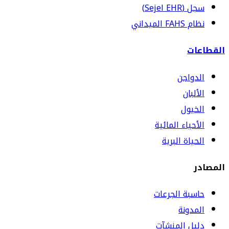
سجل (Sejel EHR)
نظام FAHS الميداني
القطاعات
الدواجن
الألبان
الخيول
الأحياء المائية
الحياة البرية
المصادر
حاسبة الجرعات
المدونة
دليل المنشآت