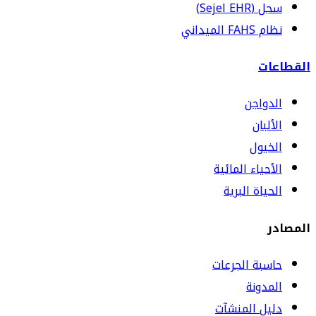
سجل (Sejel EHR)
نظام FAHS الميداني
القطاعات
الدواجن
الألبان
الخيول
الأحياء المائية
الحياة البرية
المصادر
حاسبة الجرعات
المدونة
دليل المنشآت