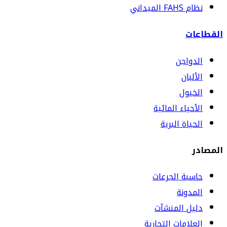
نظام FAHS الميداني
القطاعات
الدواجن
الألبان
الخيول
الأحياء المائية
الحياة البرية
المصادر
حاسبة الجرعات
المدونة
دليل المنشآت
العلامات التجارية