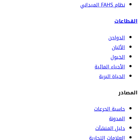
نظام FAHS الميداني
القطاعات
الدواجن
الألبان
الخيول
الأحياء المائية
الحياة البرية
المصادر
حاسبة الجرعات
المدونة
دليل المنشآت
العلامات التجارية