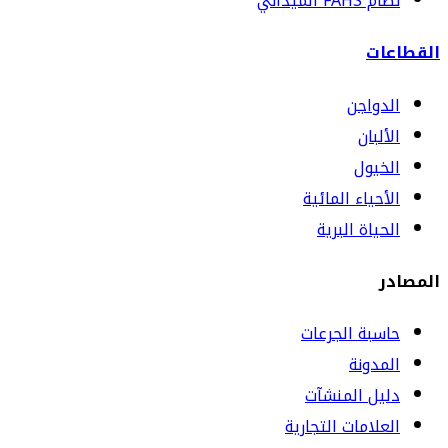
نظام FAHS الميداني
القطاعات
الدواجن
الألبان
الخيول
الأحياء المائية
الحياة البرية
المصادر
حاسبة الجرعات
المدونة
دليل المنشآت
العلامات التجارية