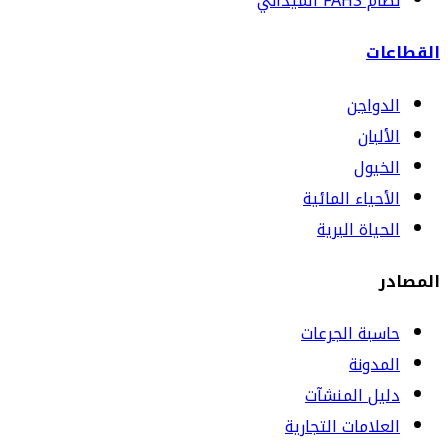
نظام FAHS الميداني
القطاعات
الدواجن
الألبان
الخيول
الأحياء المائية
الحياة البرية
المصادر
حاسبة الجرعات
المدونة
دليل المنشآت
العلامات التجارية