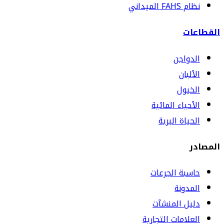
نظام FAHS الميداني
القطاعات
الدواجن
الألبان
الخيول
الأحياء المائية
الحياة البرية
المصادر
حاسبة الجرعات
المدونة
دليل المنشآت
العلامات التجارية